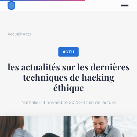
Accueil
›
Actu
ACTU
les actualités sur les dernières
techniques de hacking
éthique
Nathalie
•
14 novembre 2023
•
6 min de lecture