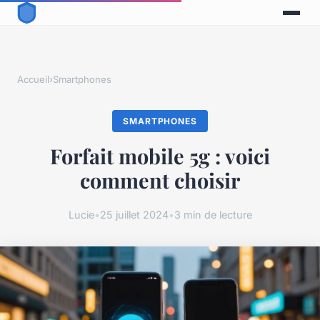
Accueil
›
Smartphones
SMARTPHONES
Forfait mobile 5g : voici
comment choisir
Lucie
•
25 juillet 2024
•
3 min de lecture