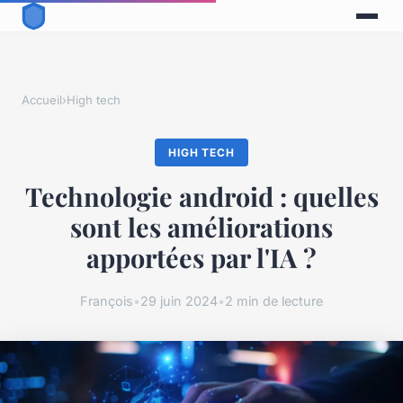
Accueil
›
High tech
HIGH TECH
Technologie android : quelles
sont les améliorations
apportées par l'IA ?
François
•
29 juin 2024
•
2 min de lecture