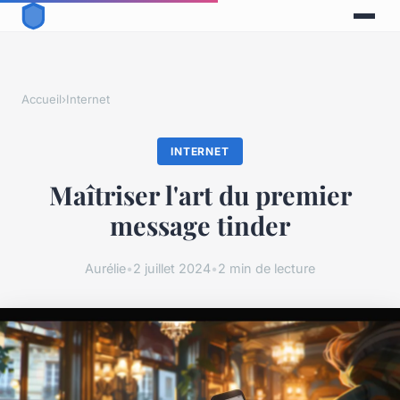
Accueil
›
Internet
INTERNET
Maîtriser l'art du premier
message tinder
Aurélie
•
2 juillet 2024
•
2 min de lecture